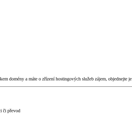
tníkem domény a máte o zřízení hostingových služeb zájem, objednejte j
i či převod