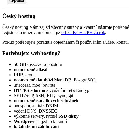
Český hosting
Český hosting Vám zajistí všechny služby a kvalitní nástroje potřebn
registraci a udržování domén již
od 75 Kč + DPH za rok
.
Pokud potřebujete poradit s objednáním či používáním služeb, konzul
Potřebujete webhosting?
50 GB
diskového prostoru
neomezeně aliasů
PHP
, cron
neomezeně databází
MariaDB, PostgreSQL
.htaccess, mod_rewrite
HTTPS zdarma
s využitím Let's Encrypt
SFTP/SCP, SSH, FTP, rsync, git
neomezeně e‑mailových schránek
antispam, antivir, DKIM
vedení DNS,
DNSSEC
výkonné servery, rychlé
SSD disky
Wordpress
na jedno kliknutí
každodenní zálohování